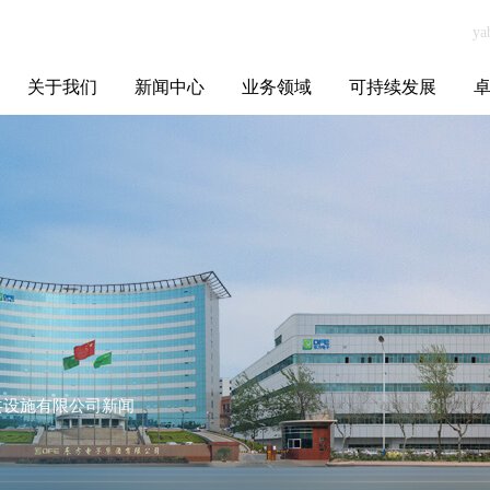
关于我们
新闻中心
业务领域
可持续发展
集团介绍
全球布局
发展历程
资源资质
联系我们
yabo.com宿迁锦
媒体聚焦
智能电网
智慧能源
智慧城市
招标信息
ESG报告
博
邦公共设施有限
公司新闻
公共设施有限公司新闻