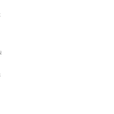
收
应
环