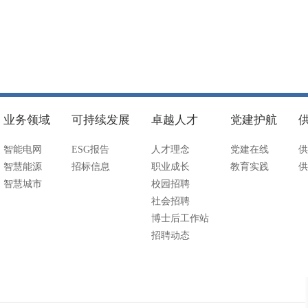
业务领域
可持续发展
卓越人才
党建护航
智能电网
ESG报告
人才理念
党建在线
供
智慧能源
招标信息
职业成长
教育实践
供
智慧城市
校园招聘
社会招聘
博士后工作站
招聘动态