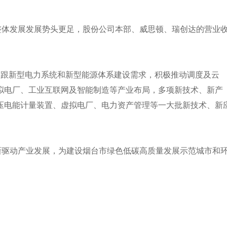
整体发展发展势头更足，股份公司本部、威思顿、瑞创达的营业
公司紧跟新型电力系统和新型能源体系建设需求，积极推动调度及云
拟电厂、工业互联网及智能制造等产业布局，多项新技术、新产
压电能计量装置、虚拟电厂、电力资产管理等一大批新技术、新
新驱动产业发展，为建设烟台市绿色低碳高质量发展示范城市和