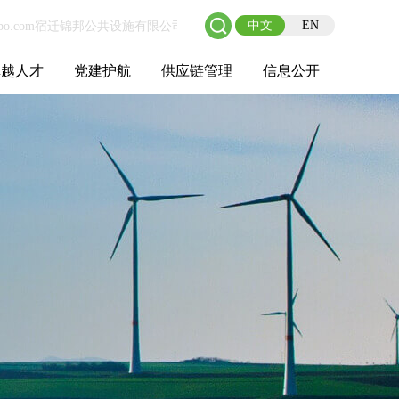
中文
EN
卓越人才
党建护航
供应链管理
信息公开
士后工作站
人才理念
职业成长
校园招聘
社会招聘
招聘动态
党建在线
教育实践
供应链介绍
供应链合作
基本信息
管理架构
人事薪酬
经营成果
重大事项