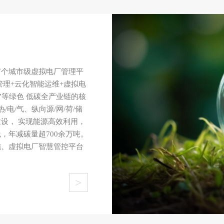
首个城市级虚拟电厂管理平
管理+云化智能运维+虚拟电
”等绿色 低碳全产业链的核
电/气、纵向源/网/荷/储
设， 实现能源高效利用，
，年减碳量超700余万吨。
施、虚拟电厂智慧管控平台
>