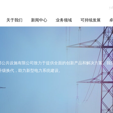
关于我们
新闻中心
业务领域
可持续发展
集团介绍
全球布局
发展历程
资源资质
联系我们
yabo.com宿迁锦
媒体聚焦
智能电网
智慧能源
智慧城市
招标信息
ESG报告
博
邦公共设施有限
公司新闻
宿迁锦邦公共设施有限公司致力于提供全面的创新产品和解决方案。
升级换代，助力新型电力系统建设。