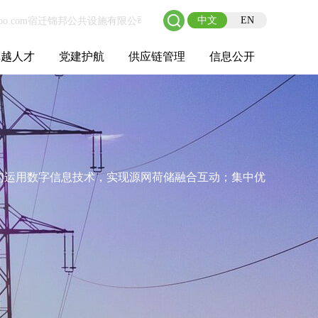
中文
EN
卓越人才
党建护航
供应链管理
信息公开
士后工作站
人才理念
职业成长
校园招聘
社会招聘
招聘动态
党建在线
教育实践
供应链介绍
供应链合作
基本信息
管理架构
人事薪酬
经营成果
重大事项
我们运用数字信息技术，实现源网荷储融合互动；集中优