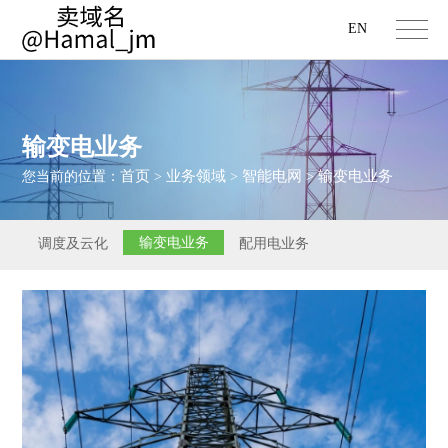
EN
输变电业务
首页
业务领域
智能电网
输变电业务
您当前的位置：
>
>
>
输变电业务
调度及云化
配用电业务