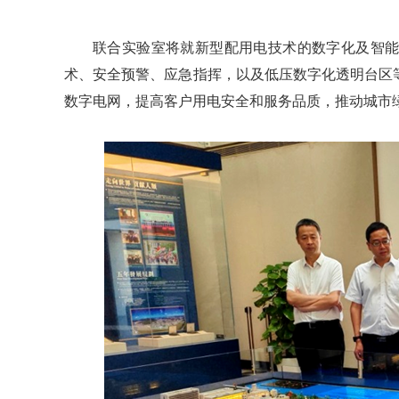
联合实验室将就新型配用电技术的数字化及智
术、安全预警、应急指挥，以及低压数字化透明台区
数字电网，提高客户用电安全和服务品质，推动城市