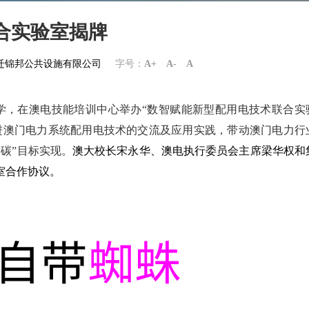
合实验室揭牌
om宿迁锦邦公共设施有限公司
字号：
A+
A-
A
大学，在澳电技能培训中心举办“数智赋能新型配用电技术联合实
进澳门电力系统配用电技术的交流及应用实践，带动澳门电力行
碳”目标实现。
澳大校长宋永华、澳电执行委员会主席梁华权和
室合作协议
。