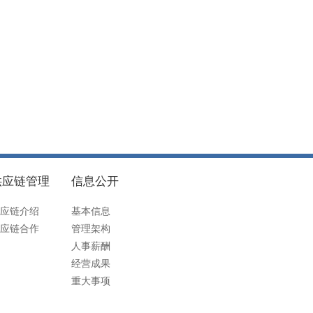
供应链管理
信息公开
应链介绍
基本信息
应链合作
管理架构
人事薪酬
经营成果
重大事项