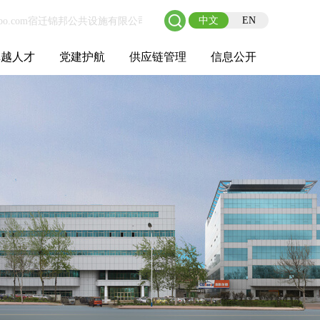
中文
EN
卓越人才
党建护航
供应链管理
信息公开
士后工作站
人才理念
职业成长
校园招聘
社会招聘
招聘动态
党建在线
教育实践
供应链介绍
供应链合作
基本信息
管理架构
人事薪酬
经营成果
重大事项