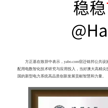
方正基在致辞中表示，yabo.com宿迁锦邦公
配用电数智化技术研究与应用投入，当好澳大高精尖
国的新型电力系统高品质创新发展贡献智慧和力量。