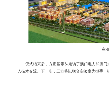
在
仪式结束后，方正基带队走访了澳门电力和澳门
入技术交流。下一步，三方将以联合实验室为抓手，